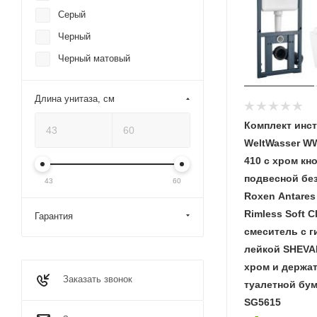
Серый
Черный
Черный матовый
Длина унитаза, см
Комплект инс
WeltWasser 
410 с хром кнопкой
подвесной бе
43
60
Roxen Antares
Rimless Soft C
Гарантия
смеситель с г
лейкой SHEVA
хром и держа
Заказать звонок
туалетной бум
SG5615