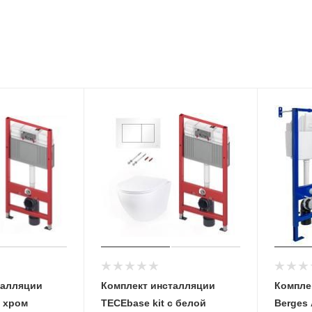
талляции
Комплект инсталляции
Компле
с хром
TECEbase kit с белой
Berges 