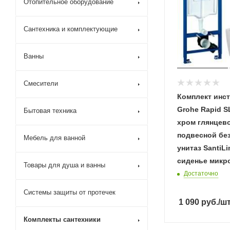
Отопительное оборудование
Сантехника и комплектующие
Ванны
Смесители
Комплект инс
Grohe Rapid SL
Бытовая техника
хром глянцево
подвесной бе
Мебель для ванной
унитаз SantiLi
сиденье микр
Товары для душа и ванны
Достаточно
Системы защиты от протечек
1 090
руб.
/ш
Комплекты сантехники