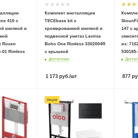
талляции
Комплект инсталляции
Комплек
ine 410 с
TECEbase kit с
StounFi
й кнопкой и
хромированной кнопкой и
147 с 
сной
подвесной унитаз Lavinia
смесит
 Roxen
Boho One Rimless 3302004R
из: 710
5-01 Rimless
с крышкой
530185-
Достаточно
Достат
1 173
руб.
/шт
877
ру
Акция