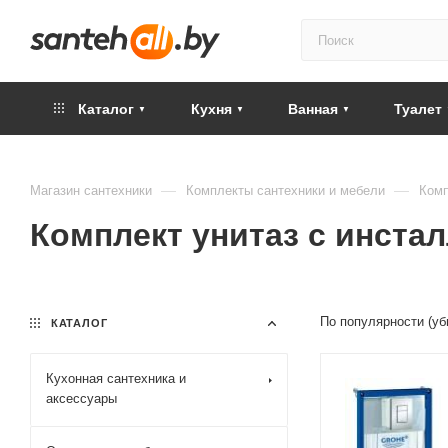
Каталог
Кухня
Ванная
Туалет
—
—
Магазин сантехники
Комплекты сантехники и мебели
Комп
Комплект унитаз с инста
По популярности (у
КАТАЛОГ
Кухонная сантехника и
аксессуары