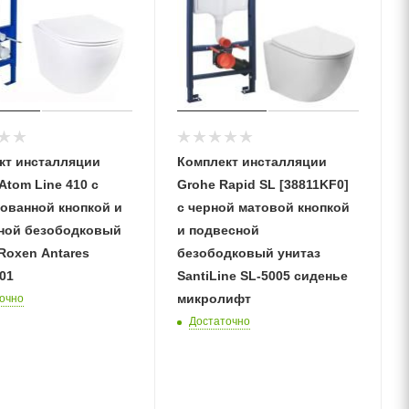
кт инсталляции
Комплект инсталляции
Аtom Line 410 с
Grohe Rapid SL [38811KF0]
ованной кнопкой и
с черной матовой кнопкой
ной безободковый
и подвесной
Roxen Antares
безободковый унитаз
01
SantiLine SL-5005 сиденье
микролифт
очно
Достаточно