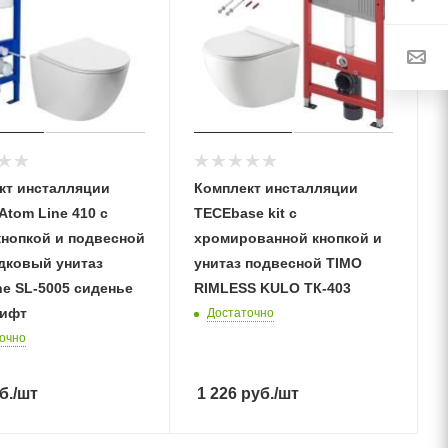
кт инсталляции
Комплект инсталляции
Аtom Line 410 с
TECEbase kit с
кнопкой и подвесной
хромированной кнопкой и
дковый унитаз
унитаз подвесной TIMO
ne SL-5005 сиденье
RIMLESS KULO ТК-403
ифт
Достаточно
очно
б.
/шт
1 226
руб.
/шт