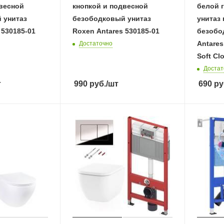
двесной
кнопкой и подвесной
белой 
 унитаз
безободковый унитаз
унитаз
 530185-01
Roxen Antares 530185-01
безобо
Antares
Достаточно
Soft Cl
Достат
т
990
руб.
/шт
690
ру