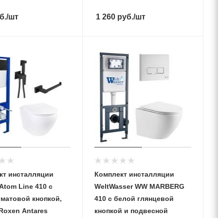
б.
/шт
1 260
руб.
/шт
кт инсталляции
Комплект инсталляции
Аtom Line 410 c
WeltWasser WW MARBERG
 матовой кнопкой,
410 с белой глянцевой
Roxen Antares
кнопкой и подвесной