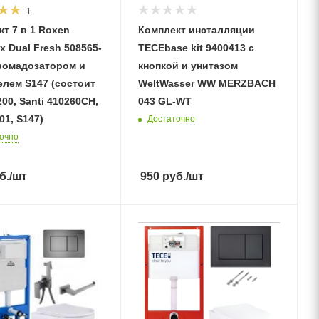
1
т 7 в 1 Roxen
Комплект инсталляции
x Dual Fresh 508565-
TECEbase kit 9400413 c
аромадозатором и
кнопкой и унитазом
елем S147 (состоит
WeltWasser WW MERZBACH
200, Santi 410260CH,
043 GL-WT
01, S147)
Достаточно
очно
б.
/шт
950
руб.
/шт