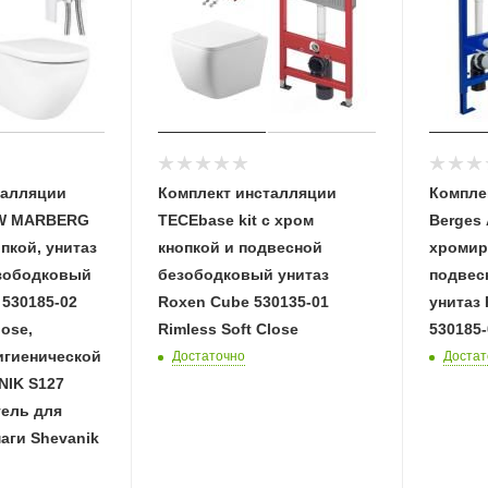
талляции
Комплект инсталляции
Компле
WW MARBERG
TECEbase kit с хром
Berges 
, унитаз
кнопкой и подвесной
хромир
зободковый
безободковый унитаз
подвес
 530185-02
Roxen Cube 530135-01
унитаз 
lose,
Rimless Soft Close
530185-
игиенической
Достаточно
Достат
NIK S127
тель для
аги Shevanik