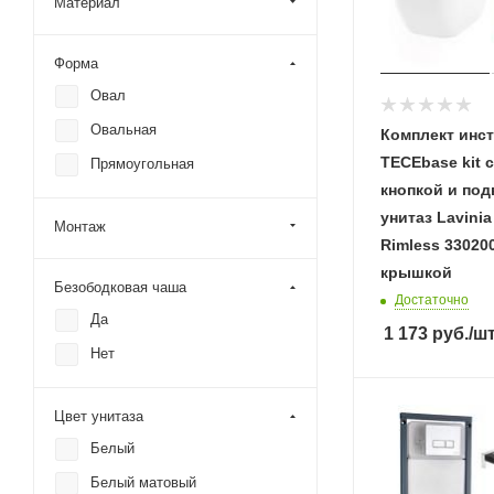
Материал
Форма
Овал
Овальная
Комплект инс
TECEbase kit 
Прямоугольная
кнопкой и по
унитаз Lavini
Монтаж
Rimless 33020
крышкой
Безободковая чаша
Достаточно
Да
1 173
руб.
/ш
Нет
Цвет унитаза
Белый
Белый матовый