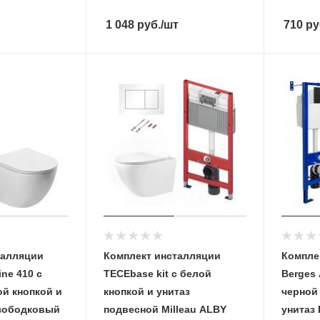
1 048
руб.
/шт
710
ру
талляции
Комплект инсталляции
Компле
ine 410 с
TECEbase kit с белой
Berges 
й кнопкой и
кнопкой и унитаз
черной
зободковый
подвесной Milleau ALBY
унитаз 