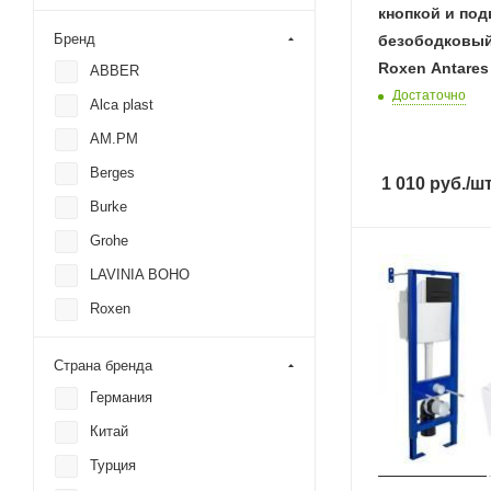
кнопкой и по
Бренд
безободковый
Roxen Antares
ABBER
Достаточно
Alca plast
AM.PM
Berges
1 010
руб.
/ш
Burke
Grohe
LAVINIA BOHO
Roxen
TECE
Страна бренда
Timo
Германия
WeltWasser
Китай
Турция