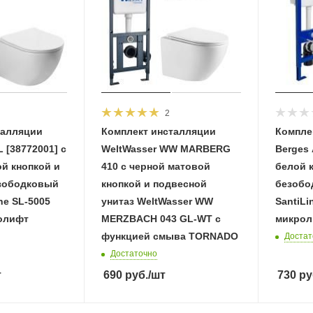
2
талляции
Комплект инсталляции
Компле
 [38772001] с
WeltWasser WW MARBERG
Berges 
й кнопкой и
410 с черной матовой
белой 
зободковый
кнопкой и подвесной
безобо
ne SL-5005
унитаз WeltWasser WW
SantiLi
олифт
MERZBACH 043 GL-WT с
микрол
функцией смыва TORNADO
Достат
Достаточно
т
690
руб.
/шт
730
ру