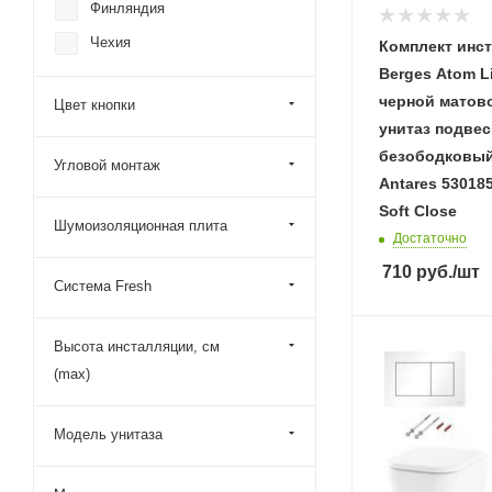
Финляндия
Чехия
Комплект инс
Berges Аtom L
черной матово
Цвет кнопки
унитаз подве
безободковый
Угловой монтаж
Antares 53018
Soft Close
Шумоизоляционная плита
Достаточно
710
руб.
/шт
Система Fresh
Высота инсталляции, см
(max)
Модель унитаза