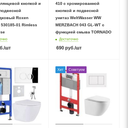
глянцевой кнопкой и
410 с хромированной
 подвесной
кнопкой и подвесной
дковый Roxen
унитаз WeltWasser WW
 530185-01 Rimless
MERZBACH 043 GL-WT с
ose
функцией смыва TORNADO
очно
Достаточно
б.
/шт
690
руб.
/шт
Хит
Советуем