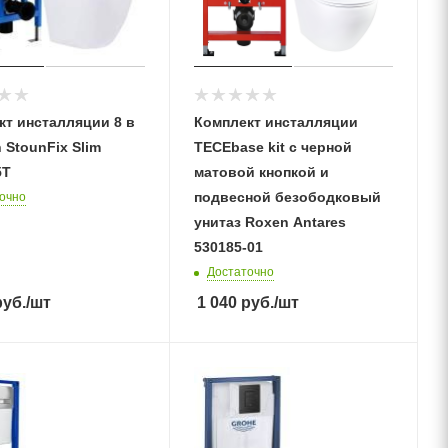
кт инсталляции 8 в
Комплект инсталляции
 StounFix Slim
TECEbase kit с черной
5T
матовой кнопкой и
подвесной безободковый
очно
унитаз Roxen Antares
530185-01
Достаточно
уб.
/шт
1 040
руб.
/шт