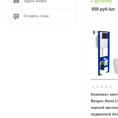
Задать вопрос
Достаточно
858
руб.
/шт
Оставить отзыв
Комплект инс
Berges Аtom L
черной матово
подвесной бе