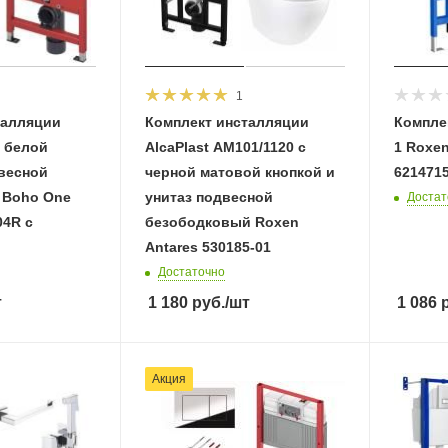
1
талляции
Комплект инсталляции
Компле
с белой
AlcaPlast AM101/1120 с
1 Roxen
двесной
черной матовой кнопкой и
621471
a Boho One
унитаз подвесной
Достат
04R с
безободковый Roxen
Antares 530185-01
Достаточно
т
1 180
руб.
/шт
1 086
р
Акция