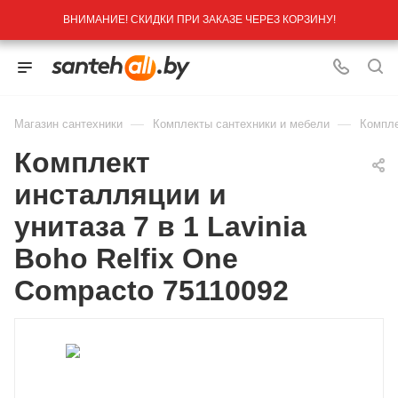
ВНИМАНИЕ! СКИДКИ ПРИ ЗАКАЗЕ ЧЕРЕЗ КОРЗИНУ!
—
—
Магазин сантехники
Комплекты сантехники и мебели
Компле
Комплект
инсталляции и
унитаза 7 в 1 Lavinia
Boho Relfix One
Compacto 75110092