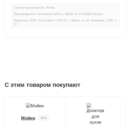
Страна производства: Литва
Производитель: Akvasanita UAB ул. Bituko 27 LT-52486 Kaunas
Импортер: ООО "СантехБел" 220124, г. Минск, ул. М. Лынькова, 123Б, п.
11
C этим товаром покупают
Мойки
4859