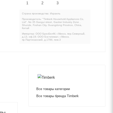
Страна производства: Израиль
Производитель: "Timberk Household Appliances Co,
Ltd", No 35 Gaogui street, Gaobei Industry Zone ,
Shunde, Foshan City, Guangdong Province, China,
Китай
Импортер: ООО БризБелМ, г.Минск, пер.Северный,
д.13, оф.19; ООО Бэстклимат, г.Минск,
пр.Партизанский, д.178б, пом.3
Все товары категории
Все товары бренда Timberk
иты