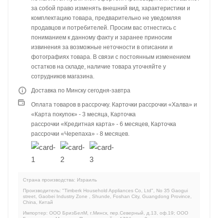
за собой право изменять внешний вид, характеристики и
комплектацию товара, предварительно не уведомляя
продавцов и потребителей. Просим вас отнестись с
пониманием к данному факту и заранее приносим
извинения за возможные неточности в описании и
фотографиях товара. В связи с постоянным изменением
остатков на складе, наличие товара уточняйте у
сотрудников магазина.
Доставка по Минску сегодня-завтра
Оплата товаров в рассрочку. Карточки рассрочки «Халва» и
«Карта покупок» - 3 месяца, Карточка
рассрочки «Кредитная карта» - 6 месяцев, Карточка
рассрочки «Черепаха» - 8 месяцев.
Страна производства: Израиль
Производитель: "Timberk Household Appliances Co, Ltd", No 35 Gaogui
street, Gaobei Industry Zone , Shunde, Foshan City, Guangdong Province,
China, Китай
Импортер: ООО БризБелМ, г.Минск, пер.Северный, д.13, оф.19; ООО