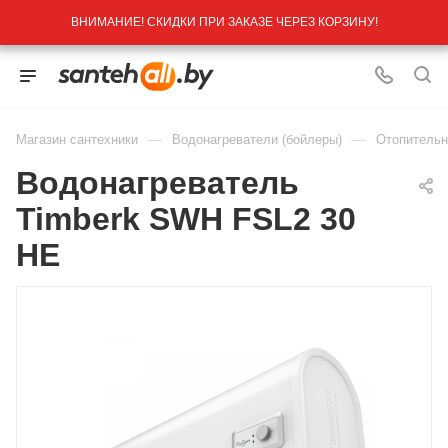
ВНИМАНИЕ! СКИДКИ ПРИ ЗАКАЗЕ ЧЕРЕЗ КОРЗИНУ!
—
—
Магазин сантехники
Водонагреватели (бойлеры)
Отопительн
Водонагреватель
Timberk SWH FSL2 30
HE