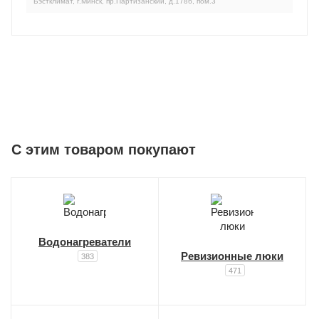
Бэстклимат, г.Минск, пр.Партизанский, д.178б, пом.3
C этим товаром покупают
Водонагреватели
Ревизионные люки
383
471