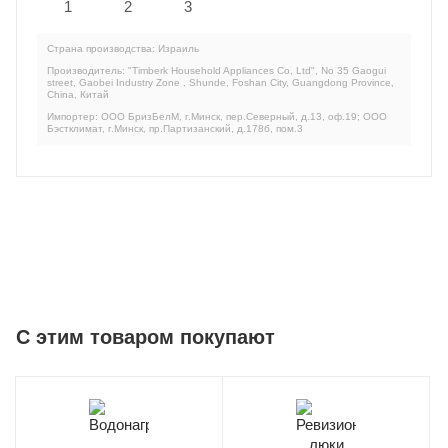
Страна производства: Израиль
Производитель: "Timberk Household Appliances Co, Ltd", No 35 Gaogui
street, Gaobei Industry Zone , Shunde, Foshan City, Guangdong Province,
China, Китай
Импортер: ООО БризБелМ, г.Минск, пер.Северный, д.13, оф.19; ООО
Бэстклимат, г.Минск, пр.Партизанский, д.178б, пом.3
C этим товаром покупают