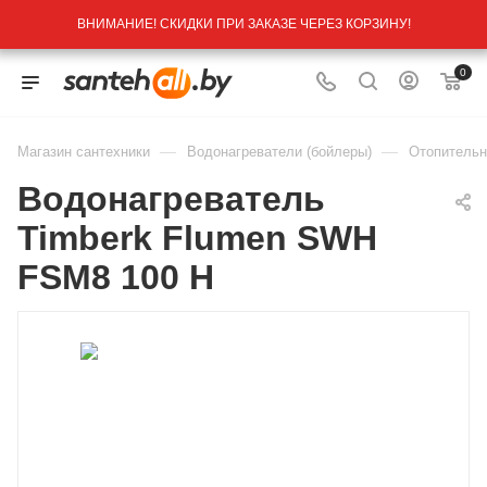
ВНИМАНИЕ! СКИДКИ ПРИ ЗАКАЗЕ ЧЕРЕЗ КОРЗИНУ!
0
—
—
Магазин сантехники
Водонагреватели (бойлеры)
Отопительн
Водонагреватель
Timberk Flumen SWH
FSM8 100 H