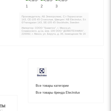
Производитель: АБ Электролюкс, С:т Герансгатан
143, СЕ-105 45 Стокгольм, Швеция / AB Electrolux, S:t
G?ransgatan 143, SE-105 45 Stockholm, Sweden
Импортер: СООО "Гравитех", г. Минск,ул.
Славинского, д.1а, ком. 100 ООО "ДОМОТЕХНИКА",
220092, г. Минск, ул. Берута, д. 3б, помещение № 16
Все товары категории
Все товары бренда Electrolux
иты