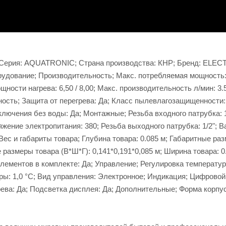
й; Серия: AQUATRONIC; Страна производства: КНР; Бренд: ELE
удование; Производительность; Макс. потребляемая мощность: 
щности нагрева: 6,50 / 8,00; Макс. производительность л/мин: 3.
ность; Защита от перегрева: Да; Класс пылевлагозащищенности:
лючения без воды: Да; Монтажные; Резьба входного патрубка: 1
жение электропитания: 380; Резьба выходного патрубка: 1/2"; В
Вес и габариты товара; Глубина товара: 0.085 м; Габаритные ра
ые размеры товара (В*Ш*Г): 0,141*0,191*0,085 м; Ширина товара: 0
лементов в комплекте: Да; Управление; Регулировка температур
ры: 1,0 °С; Вид управления: Электронное; Индикация; Цифровой
ева: Да; Подсветка дисплея: Да; Дополнительные; Форма корпус