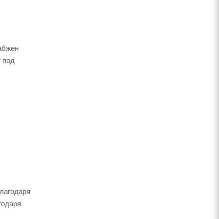
набжен
 под
благодаря
годаря