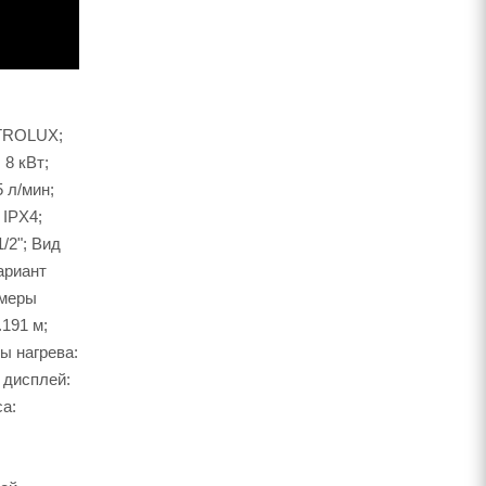
CTROLUX;
8 кВт;
5 л/мин;
 IPX4;
/2"; Вид
ариант
змеры
.191 м;
ы нагрева:
 дисплей:
а: