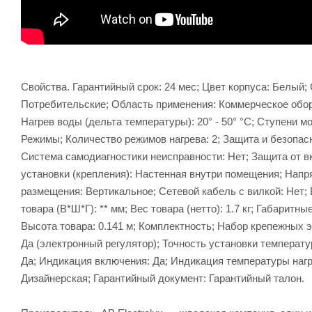
Свойства. Гарантийный срок: 24 мес; Цвет корпуса: Белы
Потребительские; Область применения: Коммерческое обор
Нагрев воды (дельта температуры): 20° - 50° °С; Ступени мо
Режимы; Количество режимов нагрева: 2; Защита и безопас
Система самодиагностики неисправности: Нет; Защита от вк
установки (крепления): Настенная внутри помещения; Напря
размещения: Вертикальное; Сетевой кабель с вилкой: Нет; 
товара (В*Ш*Г): ** мм; Вес товара (нетто): 1.7 кг; Габаритн
Высота товара: 0.141 м; Комплектность; Набор крепежных э
Да (электронный регулятор); Точность установки температу
Да; Индикация включения: Да; Индикация температуры нагр
Дизайнерская; Гарантийный документ: Гарантийный талон.