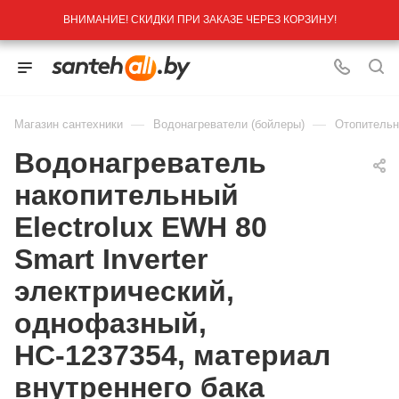
ВНИМАНИЕ! СКИДКИ ПРИ ЗАКАЗЕ ЧЕРЕЗ КОРЗИНУ!
—
—
Магазин сантехники
Водонагреватели (бойлеры)
Отопительн
Водонагреватель
накопительный
Electrolux EWH 80
Smart Inverter
электрический,
однофазный,
НС-1237354, материал
внутреннего бака