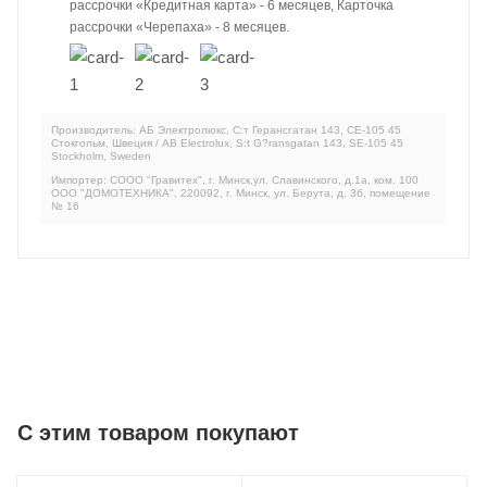
рассрочки «Кредитная карта» - 6 месяцев, Карточка
рассрочки «Черепаха» - 8 месяцев.
Производитель: АБ Электролюкс, С:т Герансгатан 143, СЕ-105 45
Стокгольм, Швеция / AB Electrolux, S:t G?ransgatan 143, SE-105 45
Stockholm, Sweden
Импортер: СООО "Гравитех", г. Минск,ул. Славинского, д.1а, ком. 100
ООО "ДОМОТЕХНИКА", 220092, г. Минск, ул. Берута, д. 3б, помещение
№ 16
C этим товаром покупают