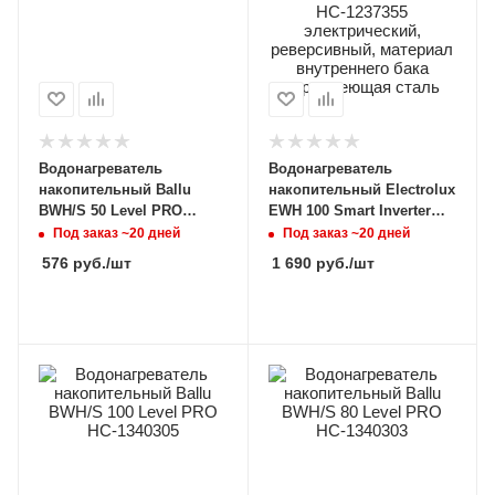
Водонагреватель
Водонагреватель
накопительный Ballu
накопительный Electrolux
BWH/S 50 Level PRO
EWH 100 Smart Inverter
НС-1340302
НС-1237355
Под заказ ~20 дней
Под заказ ~20 дней
электрический,
576
руб.
/шт
1 690
руб.
/шт
реверсивный, материал
внутреннего бака
нержавеющая сталь