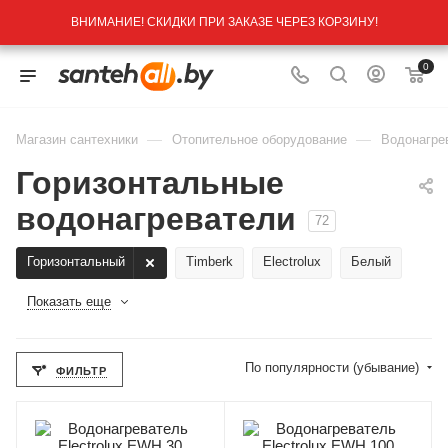
ВНИМАНИЕ! СКИДКИ ПРИ ЗАКАЗЕ ЧЕРЕЗ КОРЗИНУ!
0
—
—
Магазин сантехники
Отопительное оборудование
Водонагре
Горизонтальные
водонагреватели
72
Горизонтальный
Timberk
Electrolux
Белый
Показать еще
По популярности (убывание)
ФИЛЬТР