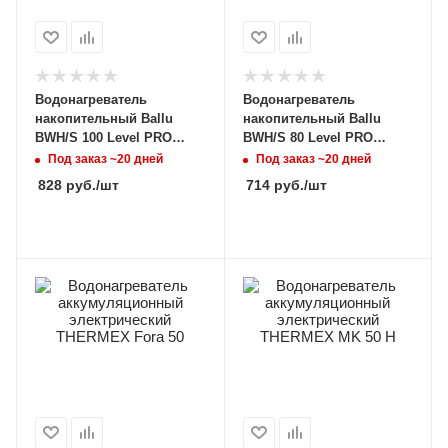
Водонагреватель
Водонагреватель
накопительный Ballu
накопительный Ballu
BWH/S 100 Level PRO
BWH/S 80 Level PRO
НС-1340305
НС-1340303
Под заказ ~20 дней
Под заказ ~20 дней
828
руб.
/шт
714
руб.
/шт