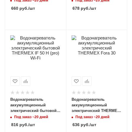
Под заказ ~20 дней
Под заказ ~20 дней
660
руб.
/шт
678
руб.
/шт
Водонагреватель
Водонагреватель
аккумуляционный
аккумуляционный
электрический бытовой
электрический THERMEX
THERMEX IF 50 H (pro) Wi-
Fora 30
Под заказ ~20 дней
Под заказ ~20 дней
Fi
816
руб.
/шт
636
руб.
/шт