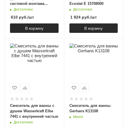
системой монтажа
Ecostat E 15708000
WasserKraft Elbe 7471
Достаточно
Достаточно
610
руб.
/шт
1 924
руб.
/шт
В корзину
В корзину
Смеситель для ванны с
Смеситель для ванны
душем Wasserkraft Elbe
Gerhans K13108
7441 с внутренней частью
Много
Достаточно