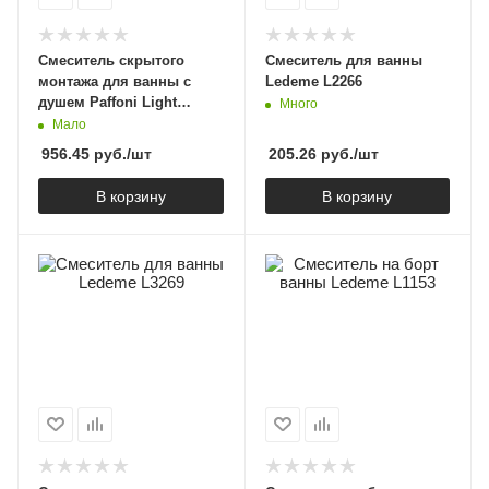
Смеситель скрытого
Смеситель для ванны
монтажа для ванны с
Ledeme L2266
душем Paffoni Light
Много
LIG015ST
Мало
956.45
руб.
/шт
205.26
руб.
/шт
В корзину
В корзину