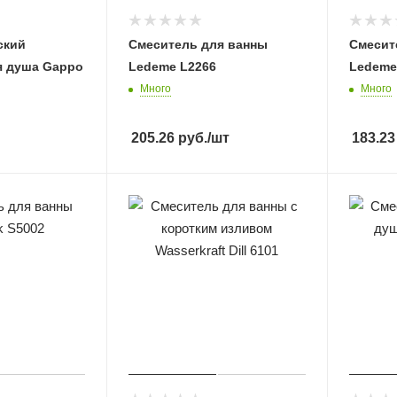
ский
Смеситель для ванны
Смесит
я душа Gappo
Ledeme L2266
Ledeme
Много
Много
205.26
руб.
/шт
183.23