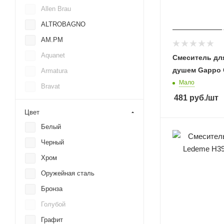
Allen Brau
ALTROBAGNO
AM.PM
Aquanet
Смеситель дл
душем Gappo 
Armatura
Мало
Bravat
481
руб.
/шт
Bronze de Luxe
Цвет
Cron
Белый
Damixa
Черный
Deante
Хром
Felice
Оружейная сталь
Fmark
Бронза
Gappo
Голубой
Gerhans
Графит