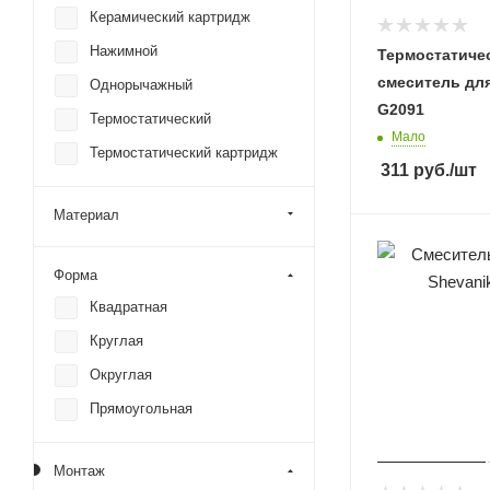
Керамический картридж
RGW
Нажимной
Термостатиче
Rose
смеситель дл
Однорычажный
Savol
G2091
Термостатический
Shevanik
Мало
Термостатический картридж
Slezak RAV
311
руб.
/шт
Splenka
Материал
Timo
Vincea
Форма
Wasserkraft
Квадратная
WeltWasser
Круглая
WesnaArt
Округлая
Wonzon & Woghand
Прямоугольная
Монтаж