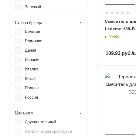
Grocenberg
Зеленый
Hansberge
Золото
Hansgrohe
Смеситель дл
Страна бренда
Золото брашированное
Ledeme H39-B
IDDIS
Бельгия
Золото глянцевое
Много
Ideal Standard
Германия
Золото матовое
Kaiser
Дания
109.93
руб.
/
Красный
Laveo
Испания
Матовая медь
Ledeme
Италия
Медь
Lemark
Китай
Никель
Omnires
Польша
Розовое золото
Oras
Россия
Серый
Paffoni
Узбекистан
Механизм
Raglo
Финляндия
Двухвентильный
RAVAK
Чехия
Керамическая кран-букса
Rea