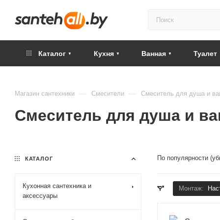
Каталог
Кухня
Ванная
Туалет
—
—
Магазин сантехники
Смесители
Смеситель для душа и ва
Смеситель для душа и ва
По популярности (у
КАТАЛОГ
Кухонная сантехника и
Монтаж:
Нас
аксессуары