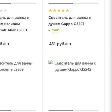
1
ель для ванны с
Смеситель для ванны с
им изливом
душем Gappo G3207
raft Abens 2001
Мало
б.
/шт
481
руб.
/шт