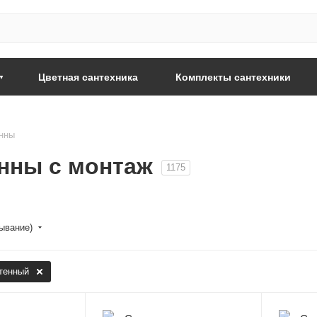
Цветная сантехника
Комплекты сантехники
нны
нны c монтаж
1175
бывание)
тенный