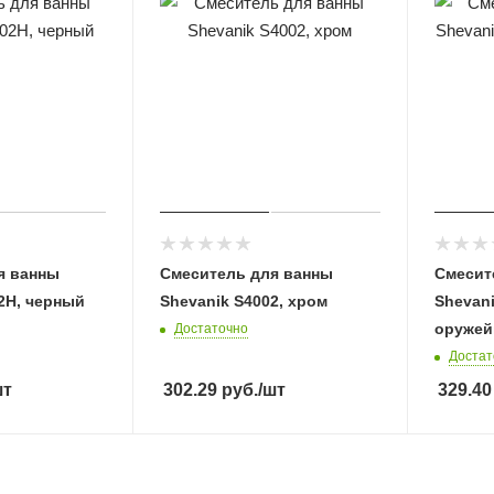
я ванны
Смеситель для ванны
Смесит
2H, черный
Shevanik S4002, хром
Shevani
оружей
Достаточно
Достат
шт
302.29
руб.
/шт
329.40