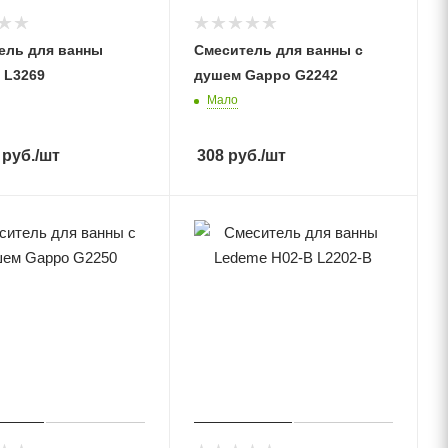
ель для ванны
Смеситель для ванны с
 L3269
душем Gappo G2242
Мало
руб.
/шт
308
руб.
/шт