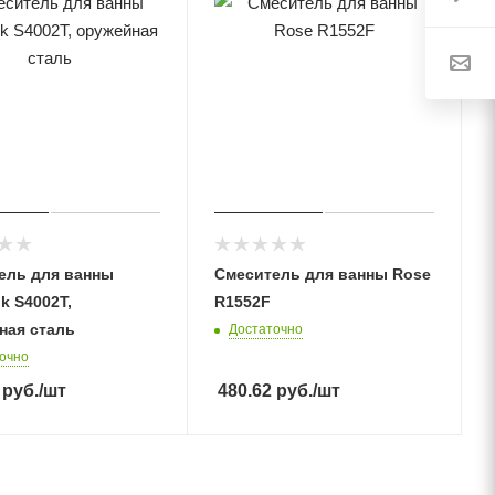
ель для ванны
Смеситель для ванны Rose
k S4002T,
R1552F
ная сталь
Достаточно
очно
руб.
/шт
480.62
руб.
/шт