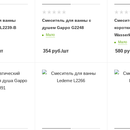
я ванны
Смеситель для ванны с
Смесит
 L2239-B
душем Gappo G2248
коротк
Wasserk
Мало
Мало
шт
354
руб.
/шт
580
ру