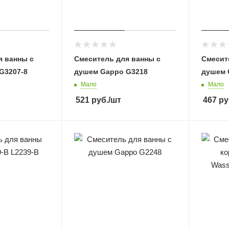
я ванны с
Смеситель для ванны с
Смесит
G3207-8
душем Gappo G3218
душем 
Мало
Мало
521
руб.
/шт
467
ру