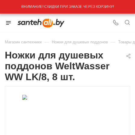
ВНИМАНИЕ! СКИДКИ ПРИ ЗАКАЗЕ ЧЕРЕЗ КОРЗИНУ!
—
—
Магазин сантехники
Ножки для душевых поддонов
Товары д
Ножки для душевых
поддонов WeltWasser
WW LK/8, 8 шт.