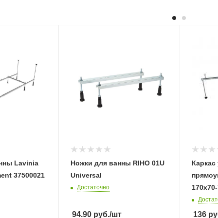
нны Lavinia
Ножки для ванны RIHO 01U
Каркас
ent 37500021
Universal
прямоуг
170х70-
Достаточно
Достат
94.90
руб.
/шт
136
ру