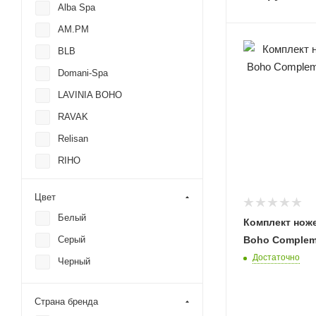
Alba Spa
AM.PM
BLB
Domani-Spa
LAVINIA BOHO
RAVAK
Relisan
RIHO
Roca
Цвет
Taliente
Белый
Комплект ноже
Timo
Boho Complem
Серый
Triton
Достаточно
Черный
VagnerPlast
VAYER
Страна бренда
Универсал