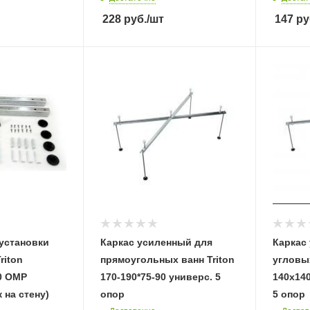
228
руб.
/шт
147
ру
установки
Каркас усиленный для
Каркас
riton
прямоугольных ванн Triton
угловых
0 ОМР
170-190*75-90 универс. 5
140х140
 на стену)
опор
5 опор