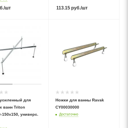
б.
/шт
113.15
руб.
/шт
 усиленный для
Ножки для ванны Ravak
 ванн Triton
CY00030000
-150х150, универс.
Достаточно