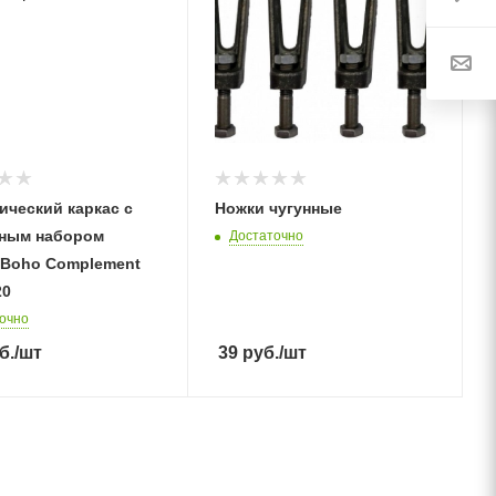
ический каркас с
Ножки чугунные
ным набором
Достаточно
a Boho Complement
20
очно
б.
/шт
39
руб.
/шт