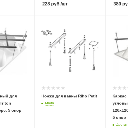
228
руб.
/шт
380
ру
нный для
Ножки для ванны Riho Petit
Каркас
Triton
угловых
Мало
ерс. 5 опор
120х120
5 опор
Достат