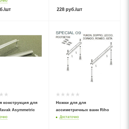
очно
б.
/шт
228
руб.
/шт
я конструкция для
Ножки для для
Ravak Asymmetric
ассиметричных ванн Riho
очно
Достаточно