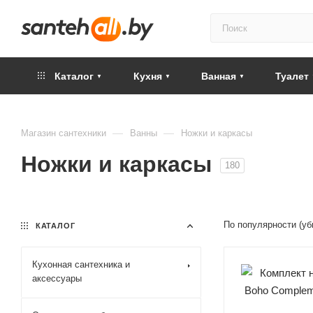
Каталог
Кухня
Ванная
Туалет
—
—
Магазин сантехники
Ванны
Ножки и каркасы
Ножки и каркасы
180
По популярности (у
КАТАЛОГ
Кухонная сантехника и
аксессуары