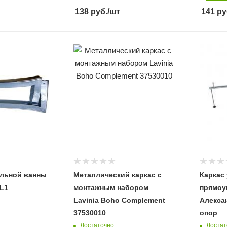
138
руб.
/шт
141
ру
альной ванны
Металлический каркас с
Каркас
L1
монтажным набором
прямоуг
Lavinia Boho Complement
Алексан
37530010
опор
Достаточно
Достат