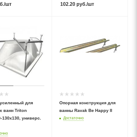
б.
/шт
102.20
руб.
/шт
 усиленный для
Опорная конструкция для
 ванн Triton
ванны Ravak Be Happy II
-130х130, универс.
Достаточно
очно