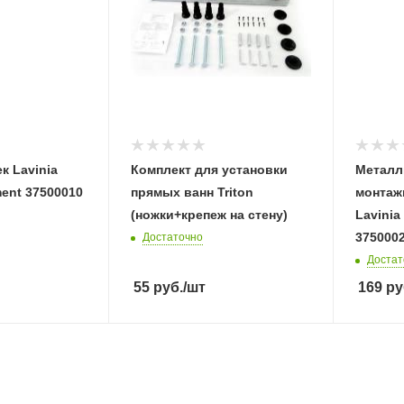
к Lavinia
Комплект для установки
Металл
ent 37500010
прямых ванн Triton
монтаж
(ножки+крепеж на стену)
Lavini
375000
Достаточно
Достат
55
руб.
/шт
169
ру