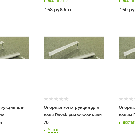
Достаточно
Достат
158
руб.
/шт
150
ру
трукция для
Опорная конструкция для
Опорна
sa
ванн Ravak универсальная
ванны 
я
70
Достат
Много