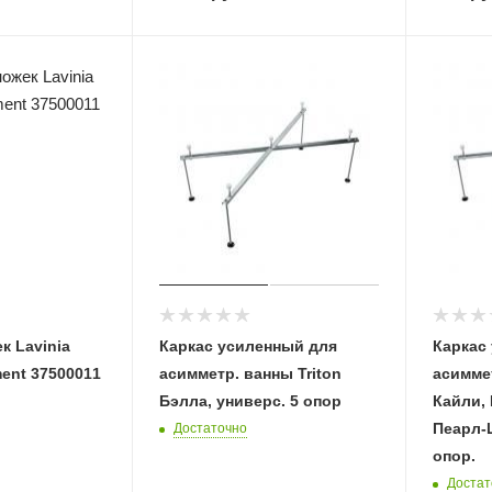
к Lavinia
Каркас усиленный для
Каркас
ent 37500011
асимметр. ванны Triton
асиммет
Бэлла, универс. 5 опор
Кайли, 
Пеарл-
Достаточно
опор.
Достат