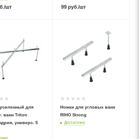
б.
/шт
99
руб.
/шт
 усиленный для
Ножки для угловых ванн
. ванн Triton
RIHO Strong
дрия, универс. 5
Достаточно
очно