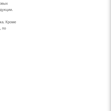
довых
дукции.
ка. Кроме
, по