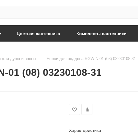
Цветная сантехника
Комплекты сантехники
—
 для душа и ванны
Ножки для поддона RGW N-01 (08) 03230108-31
01 (08) 03230108-31
Характеристики