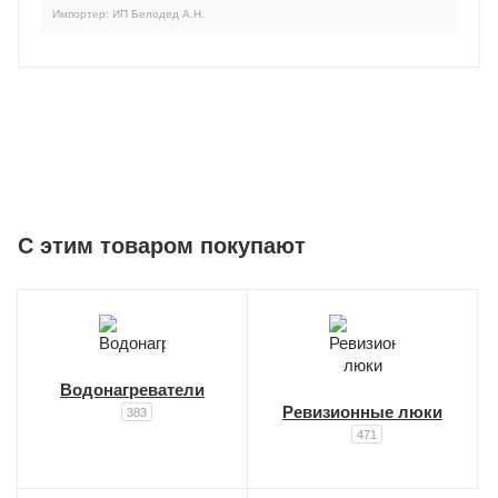
Импортер: ИП Белодед А.Н.
C этим товаром покупают
Водонагреватели
Ревизионные люки
383
471