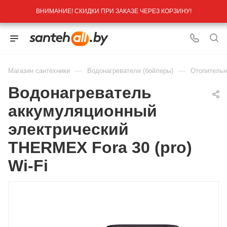
ВНИМАНИЕ! СКИДКИ ПРИ ЗАКАЗЕ ЧЕРЕЗ КОРЗИНУ!
—
—
Магазин сантехники
Водонагреватели (бойлеры)
Отопительн
Водонагреватель
аккумуляционный
электрический
THERMEX Fora 30 (pro)
Wi-Fi