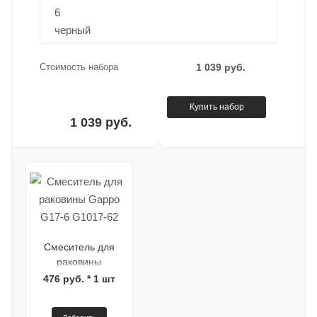
Стоимость набора
1 039 руб.
Купить набор
1 039 руб.
Смеситель для
раковины
Gappo G17-6
476 руб. * 1 шт
G1017-62