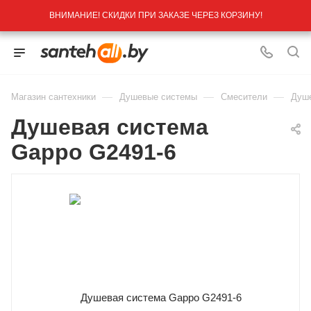
ВНИМАНИЕ! СКИДКИ ПРИ ЗАКАЗЕ ЧЕРЕЗ КОРЗИНУ!
—
—
—
Магазин сантехники
Душевые системы
Смесители
Душе
Душевая система
Gappo G2491-6