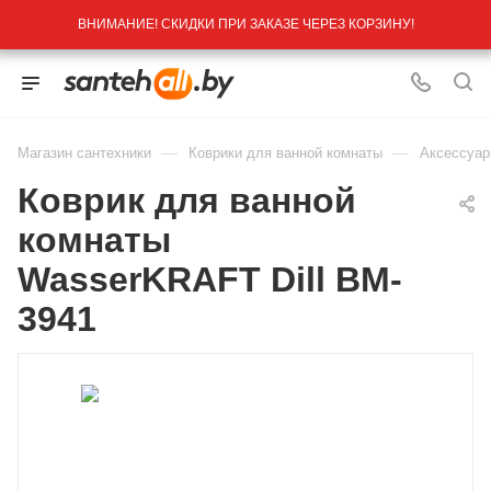
ВНИМАНИЕ! СКИДКИ ПРИ ЗАКАЗЕ ЧЕРЕЗ КОРЗИНУ!
—
—
Магазин сантехники
Коврики для ванной комнаты
Аксессуар
Коврик для ванной
комнаты
WasserKRAFT Dill BM-
3941