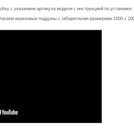
бку с указанием артикула модели с инструкцией по установке;
агаем акриловые поддоны с габаритными размерами 1000 х 100