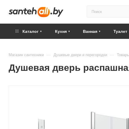
Каталог
Кухня
Ванная
Туалет
—
—
Магазин сантехники
Душевые двери и перегородки
Товары
Душевая дверь распашна