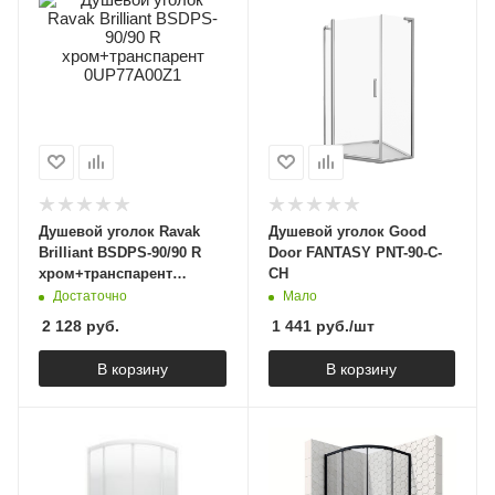
Душевой уголок Ravak
Душевой уголок Good
Brilliant BSDPS-90/90 R
Door FANTASY PNT-90-C-
хром+транспарент
CH
0UP77A00Z1
Достаточно
Мало
2 128
руб.
1 441
руб.
/шт
В корзину
В корзину