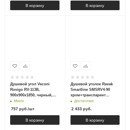
В корзину
В корзину
Душевой угол Veconi
Душевой уголок Ravak
Rovigo RV-113B,
Smartline SMSRV4-90
900x900x1850, черный,
хром+транспарент
стекло прозрачное,
1SV77A00Z1
Много
Достаточно
RV113B-90-01-C4
757
руб.
/шт
2 433
руб.
В корзину
В корзину