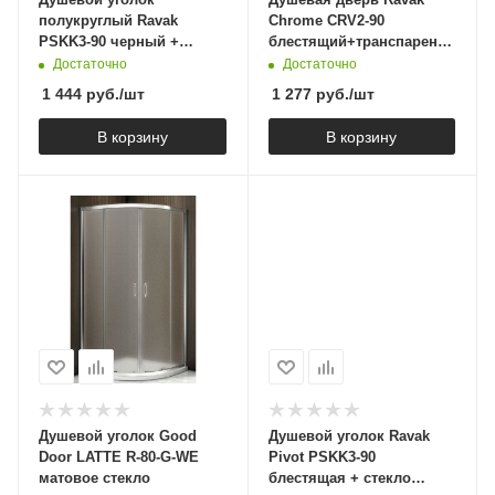
полукруглый Ravak
Chrome CRV2-90
PSKK3-90 черный +
блестящий+транспарент
транспарент 37677300Z1
1QV70C00Z1
Достаточно
Достаточно
1 444
руб.
/шт
1 277
руб.
/шт
В корзину
В корзину
Душевой уголок Good
Душевой уголок Ravak
Door LATTE R-80-G-WE
Pivot PSKK3-90
матовое стекло
блестящая + стекло