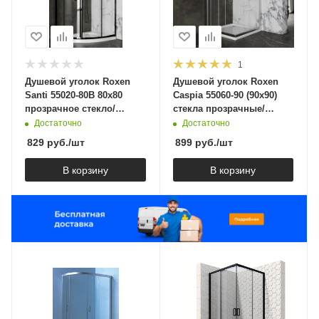
1
Душевой уголок Roxen
Душевой уголок Roxen
Santi 55020-80B 80x80
Caspia 55060-90 (90х90)
прозрачное стекло/
стекла прозрачные/
профиль черный
профиль хром
Достаточно
Достаточно
829
руб.
/шт
899
руб.
/шт
В корзину
В корзину