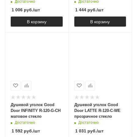
транспарент 37677C00Z1
Достаточно
Достаточно
1 006
руб.
/шт
1 444
руб.
/шт
В корзину
В корзину
Душевой уголок Good
Душевой уголок Good
Door INFINITY R-120-G-CH
Door LATTE R-120-C-WE
матовое стекло
прозрачное стекло
Достаточно
Достаточно
1 592
руб.
/шт
1 031
руб.
/шт