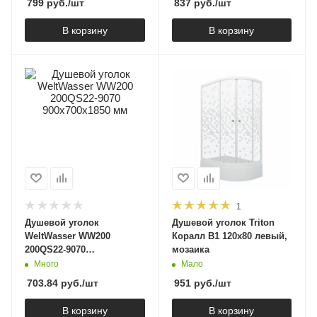
799
руб.
/шт
837
руб.
/шт
В корзину
В корзину
1
Душевой уголок
Душевой уголок Triton
WeltWasser WW200
Коралл В1 120х80 левый,
200QS22-9070
мозаика
900х700х1850 мм
Много
Мало
703.84
руб.
/шт
951
руб.
/шт
В корзину
В корзину