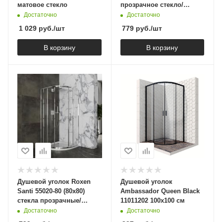
матовое стекло
прозрачное стекло/
профиль черный
Достаточно
Достаточно
1 029
руб.
/шт
779
руб.
/шт
В корзину
В корзину
Душевой уголок Roxen
Душевой уголок
Santi 55020-80 (80х80)
Ambassador Queen Black
стекла прозрачные/
11011202 100х100 см
профиль хром
Достаточно
Достаточно