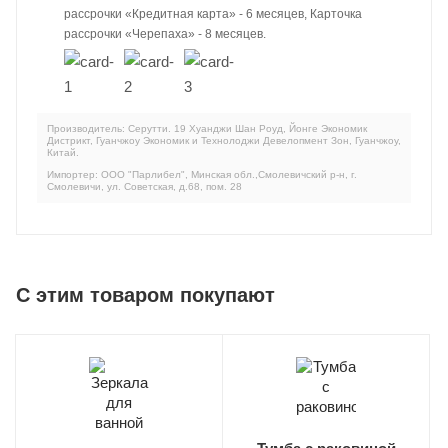
рассрочки «Кредитная карта» - 6 месяцев, Карточка
рассрочки «Черепаха» - 8 месяцев.
Производитель: Серутти. 19 Хуанджи Шан Роуд, Йонге Экономик
Дистрикт, Гуанчжоу Экономик и Технолоджи Девелопмент Зон, Гуанчжоу,
Китай.
Импортер: ООО "Парлибел", Минская обл.,Смолевичский р-н, г.
Смолевичи, ул. Советская, д.68, пом. 28
C этим товаром покупают