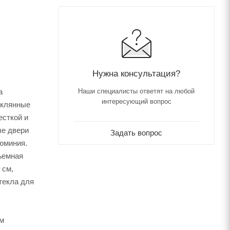
Нужна консультация?
а
Наши специалисты ответят на любой
интересующий вопрос
еклянные
есткой и
ые двери
Задать вопрос
юминия.
ъемная
 см,
стекла для
ым