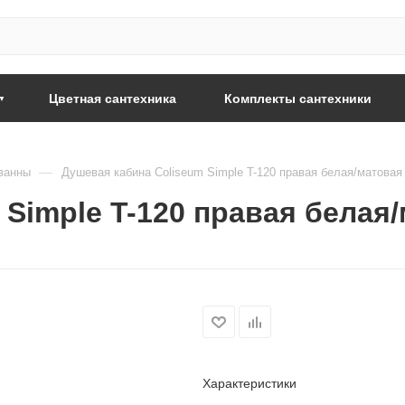
Цветная сантехника
Комплекты сантехники
—
ванны
Душевая кабина Coliseum Simple T-120 правая белая/матовая
 Simple T-120 правая белая
Характеристики