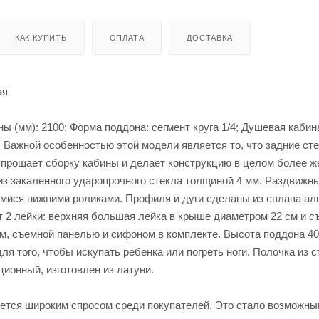
КАК КУПИТЬ
ОПЛАТА
ДОСТАВКА
ая
ны (мм): 2100; Форма поддона: сегмент круга 1/4; Душевая кабин
. Важной особенностью этой модели является то, что задние ст
упрощает сборку кабины и делает конструкцию в целом более ж
 из закаленного ударопрочного стекла толщиной 4 мм. Раздвижн
ися нижними роликами. Профиля и дуги сделаны из сплава ал
 2 лейки: верхняя большая лейка в крыше диаметром 22 см и с
ем, съемной панелью и сифоном в комплекте. Высота поддона 40
ля того, чтобы искупать ребенка или погреть ноги. Полочка из 
онный, изготовлен из латуни.
уется широким спросом среди покупателей. Это стало возможн