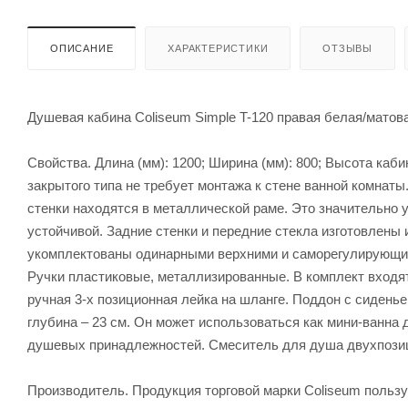
ОПИСАНИЕ
ХАРАКТЕРИСТИКИ
ОТЗЫВЫ
Душевая кабина Coliseum Simple T-120 правая белая/матов
Свойства. Длина (мм): 1200; Ширина (мм): 800; Высота каби
закрытого типа не требует монтажа к стене ванной комнаты
стенки находятся в металлической раме. Это значительно 
устойчивой. Задние стенки и передние стекла изготовлены
укомплектованы одинарными верхними и саморегулирующим
Ручки пластиковые, металлизированные. В комплект входят
ручная 3-х позиционная лейка на шланге. Поддон с сидень
глубина – 23 см. Он может использоваться как мини-ванна д
душевых принадлежностей. Смеситель для душа двухпозици
Производитель. Продукция торговой марки Coliseum польз