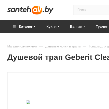
Каталог
Кухня
Ванная
Туалет
—
—
Магазин сантехники
Душевые лотки и трапы
Товары для д
Душевой трап Geberit Clea