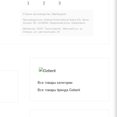
Страна производства: Швейцария
Производитель: Geberit International Sales AG, Neue
Jonastr. 59, CH-8640, Rapperswil-Jona, Switzerland
Импортер: ООО "Сантехпром", Минский р-н, аг.
Озерцо, ул. Центральная, 1б
Все товары категории
Все товары бренда Geberit