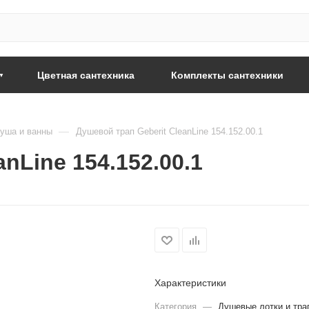
Цветная сантехника
Комплекты сантехники
—
уша и ванны
Душевой трап Geberit CleanLine 154.152.00.1
nLine 154.152.00.1
Характеристики
Категория
—
Душевые лотки и тра