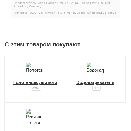
Производитель: Viega Holding GmbH & Co. KG. Viega Platz 1, 57439
Attendorn, Germany
Импортер: ООО "Сан Суплай", РБ, г. Минск, Бетонный проезд 21, ком. 8
C этим товаром покупают
Полотенцесушители
Водонагреватели
4292
383