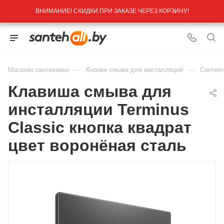
ВНИМАНИЕ! СКИДКИ ПРИ ЗАКАЗЕ ЧЕРЕЗ КОРЗИНУ!
—
—
Магазин сантехники
Кнопки смыва для инсталляций
Сантех
Клавиша смыва для
инсталляции Terminus
Classic кнопка квадрат
цвет воронёная сталь