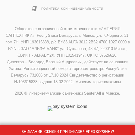
ПОЛИТИКА КОНФИДЕНЦИАЛЬНОСТИ
Общество с ограниченной ответственностью «ИМПЕРИЯ
САНТЕХНИКИ». Республика Беларусь, г. Минск, ул. К.Чорного, 31,
пом.7Н. УНП 193615838, р/с BY83 ALFA 3012 2B62 4700 1027 0000 в
BYN в ЗАО "АЛЬФА-БАНК" ул. Сурганова, 43-47, 220013 Минск,
СВИФТ - ALFABY2X, УНП 101541947, ОКПО 37526626.
Директор – Белодед Евгений Андреевич, действует на основании
Устава. Регистрационный номер в торговом реестре Республики
Беларусь 731006 от 17.10.2024 Свидетельство о регистрации
№193615838 выдано 18.02.2022г Минским горисполкомом
2026 © Интернет-магазин сантехники SantehAll в Минске.
ВНИМАНИЕ! СКИДКИ ПРИ ЗАКАЗЕ ЧЕРЕЗ КОРЗИНУ!