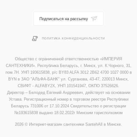
Подписаться на рассылку
ПОЛИТИКА КОНФИДЕНЦИАЛЬНОСТИ
Общество с ограниченной ответственностью «ИМПЕРИЯ
САНТЕХНИКИ». Республика Беларусь, г. Минск, ул. К.Чорного, 31,
пом.7Н. УНП 193615838, р/с BY83 ALFA 3012 2B62 4700 1027 0000 в
BYN в ЗАО "АЛЬФА-БАНК" ул. Сурганова, 43-47, 220013 Минск,
СВИФТ - ALFABY2X, УНП 101541947, ОКПО 37526626.
Директор – Белодед Евгений Андреевич, действует на основании
Устава. Регистрационный номер в торговом реестре Республики
Беларусь 731006 от 17.10.2024 Свидетельство о регистрации
№193615838 выдано 18.02.2022г Минским горисполкомом
2026 © Интернет-магазин сантехники SantehAll в Минске.