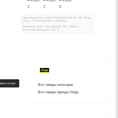
Производитель: Viega Holding GmbH & Co. KG. Viega
Platz 1, 57439 Attendorn, Germany
Импортер: ООО "Сан Суплай", РБ, г. Минск,
Бетонный проезд 21, ком. 8
вить отзыв
Все товары категории
Все товары бренда Viega