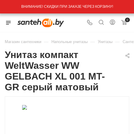
ВНИМАНИЕ! СКИДКИ ПРИ ЗАКАЗЕ ЧЕРЕЗ КОРЗИНУ!
0
—
—
—
Магазин сантехники
Напольные унитазы
Унитазы
Санте
Унитаз компакт
WeltWasser WW
GELBACH XL 001 MT-
GR серый матовый