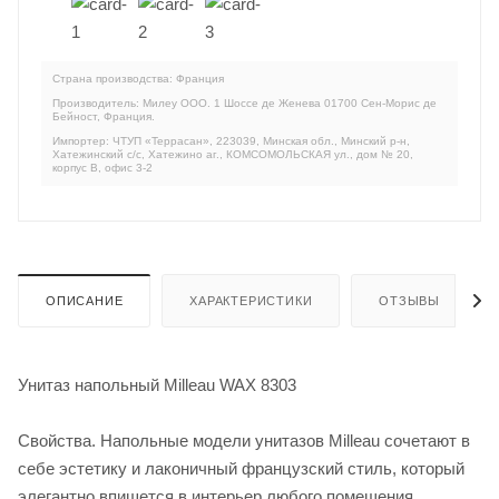
Страна производства: Франция
Производитель: Милеу ООО. 1 Шоссе де Женева 01700 Сен-Морис де
Бейност, Франция.
Импортер: ЧТУП «Террасан», 223039, Минская обл., Минский р-н,
Хатежинский с/с, Хатежино аг., КОМСОМОЛЬСКАЯ ул., дом № 20,
корпус В, офис 3-2
ОПИСАНИЕ
ХАРАКТЕРИСТИКИ
ОТЗЫВЫ
Унитаз напольный Milleau WAX 8303
Свойства. Напольные модели унитазов Milleau сочетают в
себе эстетику и лаконичный французский стиль, который
элегантно впишется в интерьер любого помещения.