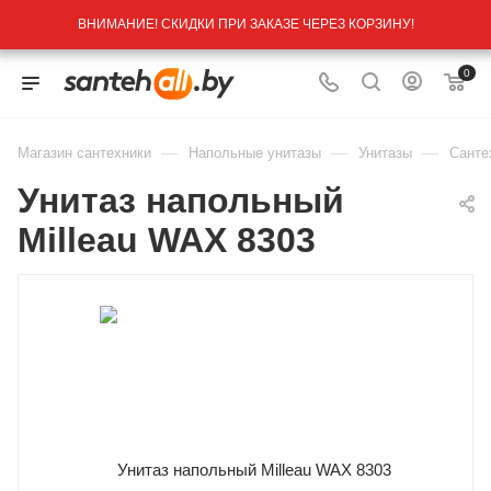
ВНИМАНИЕ! СКИДКИ ПРИ ЗАКАЗЕ ЧЕРЕЗ КОРЗИНУ!
0
—
—
—
Магазин сантехники
Напольные унитазы
Унитазы
Санте
Унитаз напольный
Milleau WAX 8303