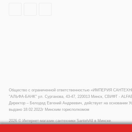
Общество с ограниченной ответственностью «ИМПЕРИЯ САНТЕХНИКИ»
"АЛЬФА-БАНК" ул. Сурганова, 43-47, 220013 Минск, СВИФТ - ALFA
Директор – Белодед Евгений Андреевич, действует на основании У
выдано 18.02.2022г Минским горисполкомом
2026 © Интернет-магазин сантехники SantehAll в Минске.