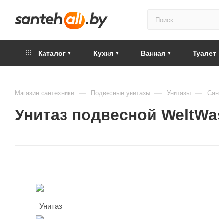
Каталог
Кухня
Ванная
Туалет
—
—
—
Магазин сантехники
Подвесные унитазы
Унитазы
Сан
Унитаз подвесной WeltW