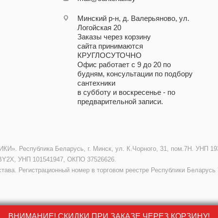
Минский р-н, д. Валерьяново, ул.
Логойская 20
Заказы через корзину
сайта принимаются
КРУГЛОСУТОЧНО
Офис работает с 9 до 20 по
будням, консультации по подбору
сантехники
в субботу и воскресенье - по
предварительной записи.
. Республика Беларусь, г. Минск, ул. К.Чорного, 31, пом.7Н. УНП 193
BY2X, УНП 101541947, ОКПО 37526626.
става. Регистрационный номер в торговом реестре Республики Беларусь 
ВНИМАНИЕ! СКИДКИ ПРИ ЗАКАЗЕ ЧЕРЕЗ КОРЗИНУ!
ВНИМАНИЕ! СКИДКИ ПРИ ЗАКАЗЕ ЧЕРЕЗ КОРЗИНУ!