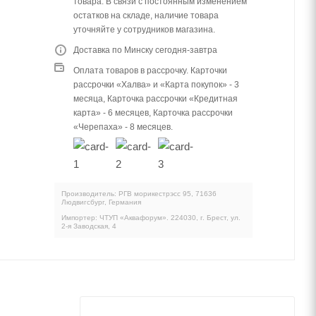
товара. В связи с постоянным изменением
остатков на складе, наличие товара
уточняйте у сотрудников магазина.
Доставка по Минску сегодня-завтра
Оплата товаров в рассрочку. Карточки
рассрочки «Халва» и «Карта покупок» - 3
месяца, Карточка рассрочки «Кредитная
карта» - 6 месяцев, Карточка рассрочки
«Черепаха» - 8 месяцев.
Производитель: РГВ морикестрэсс 95, 71636
Людвигсбург, Германия
Импортер: ЧТУП «Аквафорум». 224030, г. Брест, ул.
2-я Заводская, 4