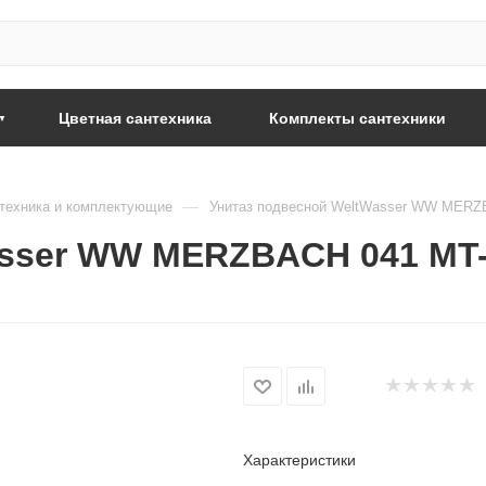
Цветная сантехника
Комплекты сантехники
—
техника и комплектующие
Унитаз подвесной WeltWasser WW MERZ
asser WW MERZBACH 041 MT
Характеристики