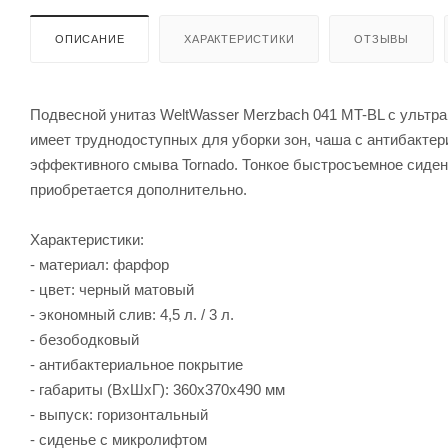
ОПИСАНИЕ
ХАРАКТЕРИСТИКИ
ОТЗЫВЫ
Подвесной унитаз WeltWasser Merzbach 041 MT-BL с ультра
имеет труднодоступных для уборки зон, чаша с антибакте
эффективного смыва Tornado. Тонкое быстросъемное сиден
приобретается дополнительно.
Характеристики:
- материал: фарфор
- цвет: черный матовый
- экономный слив: 4,5 л. / 3 л.
- безободковый
- антибактериальное покрытие
- габариты (ВхШхГ): 360х370х490 мм
- выпуск: горизонтальный
- сиденье с микролифтом