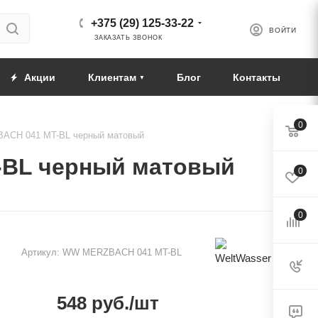
+375 (29) 125-33-22
ВОЙТИ
ЗАКАЗАТЬ ЗВОНОК
Акции
Клиентам
Блог
Контакты
0
BACH 041 MT-BL черный матовый
-BL черный матовый
0
0
Артикул:
WW MERZBACH 041 MT-BL
548
руб.
/шт