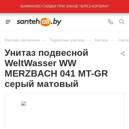
ВНИМАНИЕ! СКИДКИ ПРИ ЗАКАЗЕ ЧЕРЕЗ КОРЗИНУ!
—
—
—
Магазин сантехники
Подвесные унитазы
Унитазы
Санте
Унитаз подвесной
WeltWasser WW
MERZBACH 041 MT-GR
серый матовый