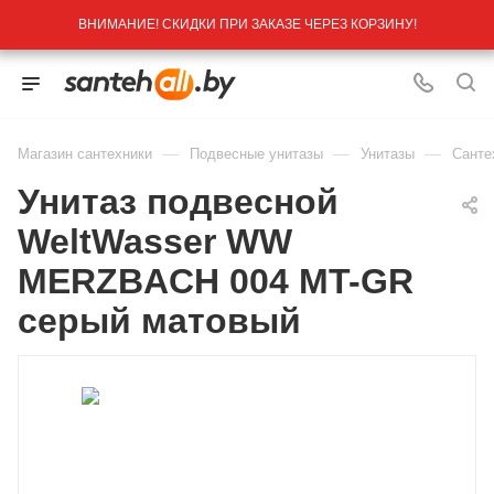
ВНИМАНИЕ! СКИДКИ ПРИ ЗАКАЗЕ ЧЕРЕЗ КОРЗИНУ!
—
—
—
Магазин сантехники
Подвесные унитазы
Унитазы
Санте
Унитаз подвесной
WeltWasser WW
MERZBACH 004 MT-GR
серый матовый