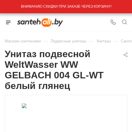
ВНИМАНИЕ! СКИДКИ ПРИ ЗАКАЗЕ ЧЕРЕЗ КОРЗИНУ!
—
—
—
Магазин сантехники
Подвесные унитазы
Унитазы
Санте
Унитаз подвесной
WeltWasser WW
GELBACH 004 GL-WT
белый глянец