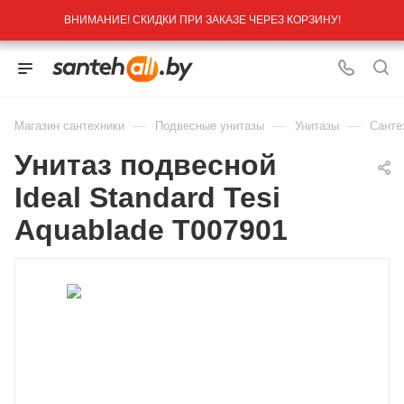
ВНИМАНИЕ! СКИДКИ ПРИ ЗАКАЗЕ ЧЕРЕЗ КОРЗИНУ!
—
—
—
Магазин сантехники
Подвесные унитазы
Унитазы
Санте
Унитаз подвесной
Ideal Standard Tesi
Aquablade T007901