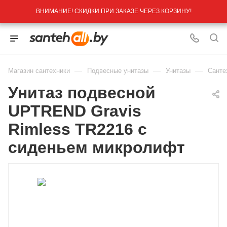
ВНИМАНИЕ! СКИДКИ ПРИ ЗАКАЗЕ ЧЕРЕЗ КОРЗИНУ!
—
—
—
Магазин сантехники
Подвесные унитазы
Унитазы
Санте
Унитаз подвесной
UPTREND Gravis
Rimless TR2216 с
сиденьем микролифт