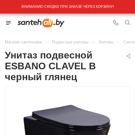
ВНИМАНИЕ! СКИДКИ ПРИ ЗАКАЗЕ ЧЕРЕЗ КОРЗИНУ!
—
—
—
Магазин сантехники
Подвесные унитазы
Унитазы
Санте
Унитаз подвесной
ESBANO CLAVEL B
черный глянец