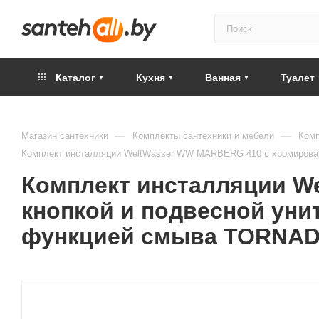
Каталог
Кухня
Ванная
Туалет
—
—
Магазин сантехники
Комплекты сантехники и мебели
Комп
Комплект инсталляции WeltWasser WW MARBERG 410 с хромирова
Комплект инсталляции W
кнопкой и подвесной ун
функцией смыва TORNA