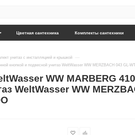
Цветная сантехника
Комплекты сантехники
—
лект унитаз с инсталляцией и крышкой
нной кнопкой и подвесной унитаз WeltWasser WW MERZBACH 043 GL-
eltWasser WW MARBERG 410
итаз WeltWasser WW MERZBA
DO