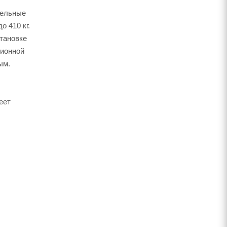
тельные
о 410 кг.
становке
ционной
ым.
еет