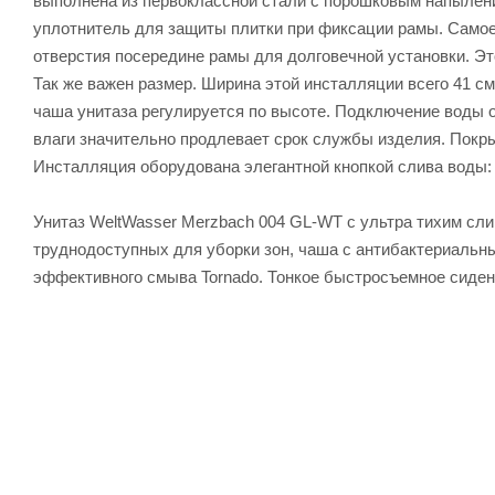
выполнена из первоклассной стали с порошковым напылени
уплотнитель для защиты плитки при фиксации рамы. Самое
отверстия посередине рамы для долговечной установки. Это 
Так же важен размер. Ширина этой инсталляции всего 41 см
чаша унитаза регулируется по высоте. Подключение воды 
влаги значительно продлевает срок службы изделия. Пок
Инсталляция оборудована элегантной кнопкой слива воды: 
Унитаз WeltWasser Merzbach 004 GL-WT с ультра тихим сли
труднодоступных для уборки зон, чаша с антибактериальн
эффективного смыва Tornado. Тонкое быстросъемное сиден