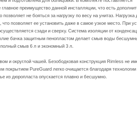
ем и подготовлена для облицовки. В комплекте поставляется
 главное преимущество данной инсталляции, что есть дополни
позволяет не бояться за нагрузку по весу на унитаз. Нагрузка д
, что позволяет ее установить даже в самое узкое место. При у
осуществляется сзади и сверху. Система изоляции от конденса
рылие бачка защитным пенопластом делает смыв воды бесшумн
полный смыв 6 л и экономный 3 л.
вом и округлой чашей. Безободковая конструкция Rimless не им
ым покрытием PureGuard легко очищается благодаря технологии
ье из дюропласта опускается плавно и бесшумно.