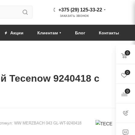
+375 (29) 125-33-22
ЗАКАЗАТЬ ЗВОНОК
Акции
Клиентам
Блог
Контакты
0
0
ой Tecenow 9240418 с
0
ртикул:
WW MERZBACH 043 GL-WT-9240418