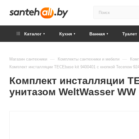
Каталог
Кухня
Ванная
Туалет
—
—
Магазин сантехники
Комплекты сантехники и мебели
Комп
Комплект инсталляции TECEbase kit 9400401 с кнопкой Tecenow 
Комплект инсталляции TEC
унитазом WeltWasser WW