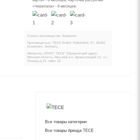
«Черепаха» - 8 месяцев.
Страна производства: Германия
Производитель: TECE GmbH. Hollefeldstr. 57, 48282
Emsdetten, Germany
Импортер: ИООО "ТЕСЕ" Юридический адрес:
Минская область, Минский р-н, Щомыслицкий с/с, а.г.
Озерцо,д.31, офис 19
Все товары категории
Все товары бренда TECE