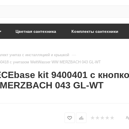
Цветная сантехника
Комплекты сантехники
—
лект унитаз с инсталляцией и крышкой
9240418 с унитазом WeltWasser WW MERZBACH 043 GL-WT
Ebase kit 9400401 с кнопк
 MERZBACH 043 GL-WT
А