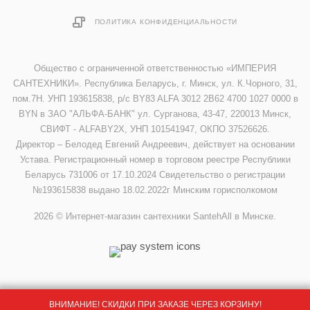
ПОЛИТИКА КОНФИДЕНЦИАЛЬНОСТИ
Общество с ограниченной ответственностью «ИМПЕРИЯ
САНТЕХНИКИ». Республика Беларусь, г. Минск, ул. К.Чорного, 31,
пом.7Н. УНП 193615838, р/с BY83 ALFA 3012 2B62 4700 1027 0000 в
BYN в ЗАО "АЛЬФА-БАНК" ул. Сурганова, 43-47, 220013 Минск,
СВИФТ - ALFABY2X, УНП 101541947, ОКПО 37526626.
Директор – Белодед Евгений Андреевич, действует на основании
Устава. Регистрационный номер в торговом реестре Республики
Беларусь 731006 от 17.10.2024 Свидетельство о регистрации
№193615838 выдано 18.02.2022г Минским горисполкомом
2026 © Интернет-магазин сантехники SantehAll в Минске.
ВНИМАНИЕ! СКИДКИ ПРИ ЗАКАЗЕ ЧЕРЕЗ КОРЗИНУ!