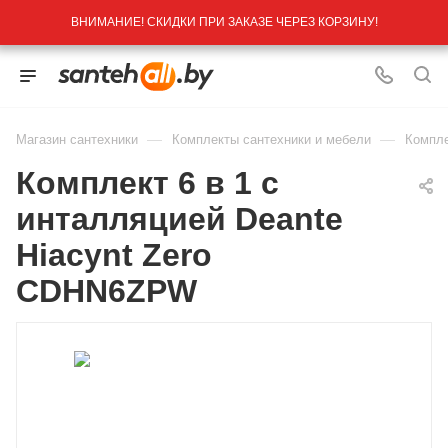
ВНИМАНИЕ! СКИДКИ ПРИ ЗАКАЗЕ ЧЕРЕЗ КОРЗИНУ!
—
—
Магазин сантехники
Комплекты сантехники и мебели
Компле
Комплект 6 в 1 с
инталляцией Deante
Hiacynt Zero
CDHN6ZPW