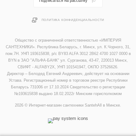
Подписаться на рассылку
ПОЛИТИКА КОНФИДЕНЦИАЛЬНОСТИ
Общество с ограниченной ответственностью «ИМПЕРИЯ
САНТЕХНИКИ». Республика Беларусь, г. Минск, ул. К.Чорного, 31,
пом.7Н. УНП 193615838, р/с BY83 ALFA 3012 2B62 4700 1027 0000 в
BYN в ЗАО "АЛЬФА-БАНК" ул. Сурганова, 43-47, 220013 Минск,
СВИФТ - ALFABY2X, УНП 101541947, ОКПО 37526626.
Директор – Белодед Евгений Андреевич, действует на основании
Устава. Регистрационный номер в торговом реестре Республики
Беларусь 731006 от 17.10.2024 Свидетельство о регистрации
№193615838 выдано 18.02.2022г Минским горисполкомом
2026 © Интернет-магазин сантехники SantehAll в Минске.