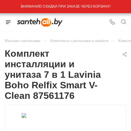
ВНИМАНИЕ! СКИДКИ ПРИ ЗАКАЗЕ ЧЕРЕЗ КОРЗИНУ!
—
—
Магазин сантехники
Комплекты сантехники и мебели
Компле
Комплект
инсталляции и
унитаза 7 в 1 Lavinia
Boho Relfix Smart V-
Clean 87561176