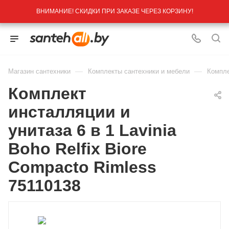
ВНИМАНИЕ! СКИДКИ ПРИ ЗАКАЗЕ ЧЕРЕЗ КОРЗИНУ!
—
—
Магазин сантехники
Комплекты сантехники и мебели
Компле
Комплект
инсталляции и
унитаза 6 в 1 Lavinia
Boho Relfix Biore
Compacto Rimless
75110138