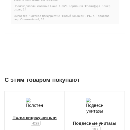
Производитель: Лавиниа Бохо, 60528, Германия, Франкфурт, Лёнер
стрит, 14
Импортер: Частное предприятие "Новый Альбион", РБ, п. Тарасово,
пер. Олимпийский, 33.
C этим товаром покупают
Полотенцесушители
Подвесные унитазы
4292
1030