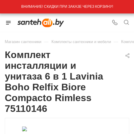
ВНИМАНИЕ! СКИДКИ ПРИ ЗАКАЗЕ ЧЕРЕЗ КОРЗИНУ!
—
—
Магазин сантехники
Комплекты сантехники и мебели
Компле
Комплект
инсталляции и
унитаза 6 в 1 Lavinia
Boho Relfix Biore
Compacto Rimless
75110146