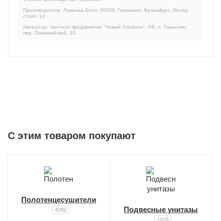
Производитель: Лавиниа Бохо, 60528, Германия, Франкфурт, Лёнер
стрит, 14
Импортер: Частное предприятие "Новый Альбион", РБ, п. Тарасово,
пер. Олимпийский, 33.
C этим товаром покупают
Полотенцесушители
Подвесные унитазы
4292
1016