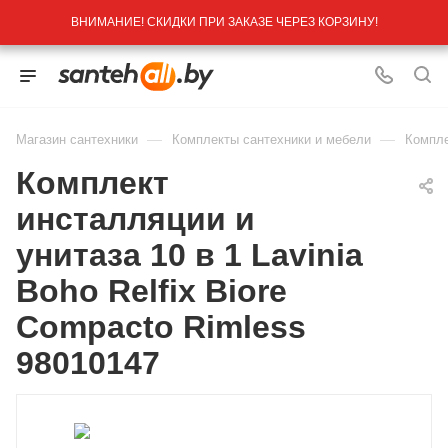
ВНИМАНИЕ! СКИДКИ ПРИ ЗАКАЗЕ ЧЕРЕЗ КОРЗИНУ!
—
—
Магазин сантехники
Комплекты сантехники и мебели
Компле
Комплект
инсталляции и
унитаза 10 в 1 Lavinia
Boho Relfix Biore
Compacto Rimless
98010147