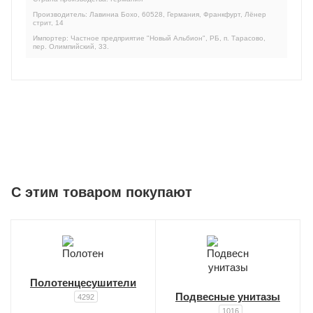
Производитель: Лавиниа Бохо, 60528, Германия, Франкфурт, Лёнер
стрит, 14
Импортер: Частное предприятие "Новый Альбион", РБ, п. Тарасово,
пер. Олимпийский, 33.
C этим товаром покупают
Полотенцесушители
Подвесные унитазы
4292
1016