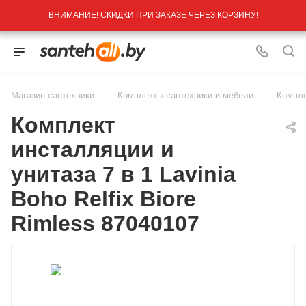
ВНИМАНИЕ! СКИДКИ ПРИ ЗАКАЗЕ ЧЕРЕЗ КОРЗИНУ!
—
—
Магазин сантехники
Комплекты сантехники и мебели
Компле
Комплект
инсталляции и
унитаза 7 в 1 Lavinia
Boho Relfix Biore
Rimless 87040107