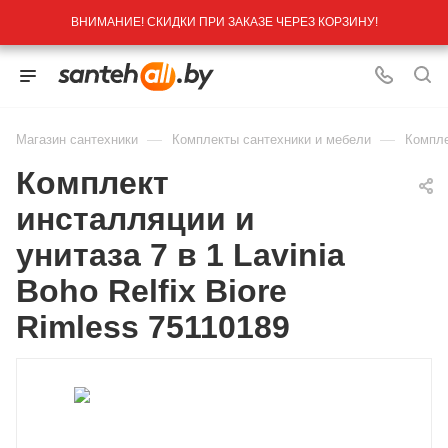
ВНИМАНИЕ! СКИДКИ ПРИ ЗАКАЗЕ ЧЕРЕЗ КОРЗИНУ!
—
—
Магазин сантехники
Комплекты сантехники и мебели
Компле
Комплект
инсталляции и
унитаза 7 в 1 Lavinia
Boho Relfix Biore
Rimless 75110189