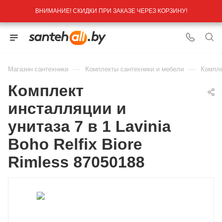
ВНИМАНИЕ! СКИДКИ ПРИ ЗАКАЗЕ ЧЕРЕЗ КОРЗИНУ!
—
—
Магазин сантехники
Комплекты сантехники и мебели
Компле
Комплект
инсталляции и
унитаза 7 в 1 Lavinia
Boho Relfix Biore
Rimless 87050188