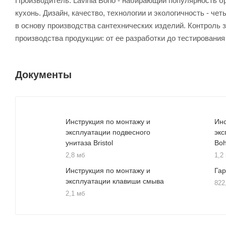
Производитель. Lavinia Boho - набирающий популярность б
кухонь. Дизайн, качество, технологии и экологичность - 
в основу производства сантехнических изделий. Контроль 
производства продукции: от ее разработки до тестирования
Документы
Инструкция по монтажу и
Инс
эксплуатации подвесного
экс
унитаза Bristol
Bo
2,8 мб
1,2
Инструкция по монтажу и
Га
эксплуатации клавиши смыва
822
2,1 мб