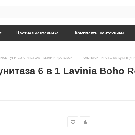
Цветная сантехника
Комплекты сантехники
—
лект унитаз с инсталляцией и крышкой
Комплект инсталляции и унита
итаза 6 в 1 Lavinia Boho Rel