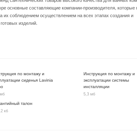
ренд сантехнических товаров высокого качества для ванных ком
четыре основные составляющие компании-производителя, которые
за их соблюдением осуществлением на всех этапах создания и
 готовых изделий.
трукция по монтажу и
Инструкция по монтажу и
плуатации сиденья Lavinia
эксплуатации системы
ho
инсталляции
 мб
5,3 мб
рантийный талон
,2 кб