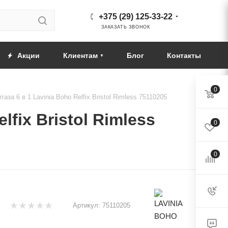
+375 (29) 125-33-22
ЗАКАЗАТЬ ЗВОНОК
Акции
Клиентам
Блог
Контакты
0
за 6 в 1 Lavinia Boho Relfix Bristol Rimless 75110205
fix Bristol Rimless
0
0
Артикул:
75110205