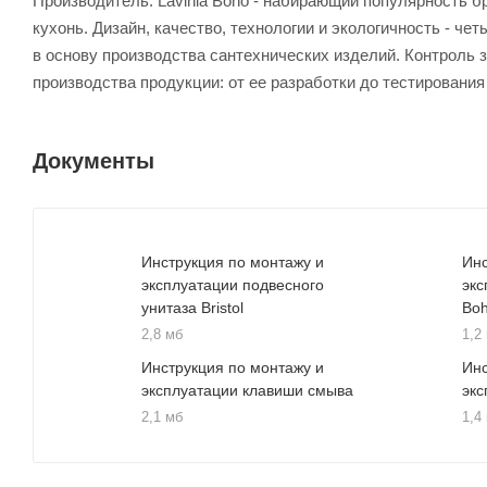
Производитель. Lavinia Boho - набирающий популярность б
кухонь. Дизайн, качество, технологии и экологичность - 
в основу производства сантехнических изделий. Контроль 
производства продукции: от ее разработки до тестирования
Документы
Инструкция по монтажу и
Инс
эксплуатации подвесного
экс
унитаза Bristol
Bo
2,8 мб
1,2
Инструкция по монтажу и
Инс
эксплуатации клавиши смыва
экс
2,1 мб
1,4