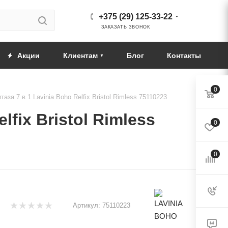
+375 (29) 125-33-22
ЗАКАЗАТЬ ЗВОНОК
Акции
Клиентам
Блог
Контакты
0
за 7 в 1 Lavinia Boho Relfix Bristol Rimless 75110223
fix Bristol Rimless
0
0
Артикул:
75110223