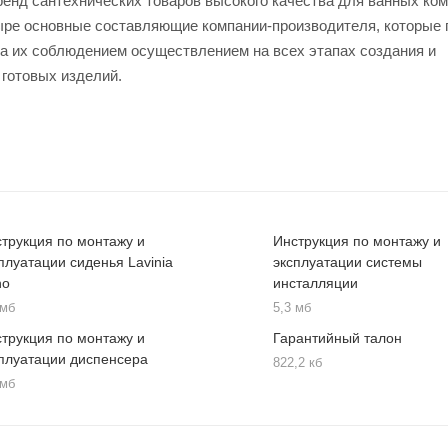
ренд сантехнических товаров высокого качества для ванных ком
четыре основные составляющие компании-производителя, которые
за их соблюдением осуществлением на всех этапах создания и
 готовых изделий.
трукция по монтажу и
Инструкция по монтажу и
плуатации сиденья Lavinia
эксплуатации системы
ho
инсталляции
 мб
5,3 мб
трукция по монтажу и
Гарантийный талон
плуатации диспенсера
822,2 кб
 мб