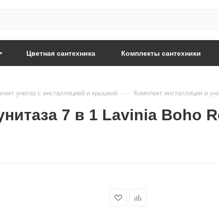
Цветная сантехника
Комплекты сантехники
—
лект унитаз с инсталляцией и крышкой
Комплект инсталляции и унита
итаза 7 в 1 Lavinia Boho Rel